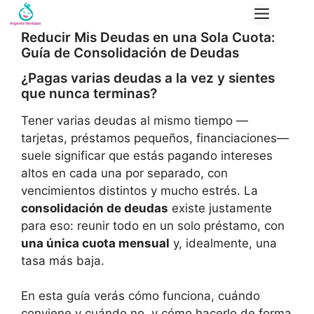
Saltar
Menú
al
Reducir Mis Deudas en una Sola Cuota:
contenido
Guía de Consolidación de Deudas
¿Pagas varias deudas a la vez y sientes
que nunca terminas?
Tener varias deudas al mismo tiempo —
tarjetas, préstamos pequeños, financiaciones—
suele significar que estás pagando intereses
altos en cada una por separado, con
vencimientos distintos y mucho estrés. La
consolidación de deudas
existe justamente
para eso: reunir todo en un solo préstamo, con
una única cuota mensual
y, idealmente, una
tasa más baja.
En esta guía verás cómo funciona, cuándo
conviene y cuándo no, y cómo hacerlo de forma