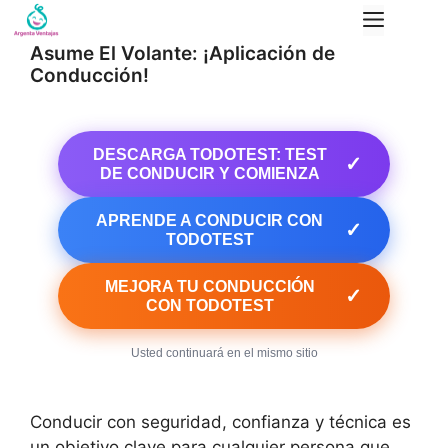
Saltar
Menú
al
Asume El Volante: ¡Aplicación de
contenido
Conducción!
DESCARGA TODOTEST: TEST
✓
DE CONDUCIR Y COMIENZA
APRENDE A CONDUCIR CON
✓
TODOTEST
MEJORA TU CONDUCCIÓN
✓
CON TODOTEST
Usted continuará en el mismo sitio
Conducir con seguridad, confianza y técnica es
un objetivo clave para cualquier persona que